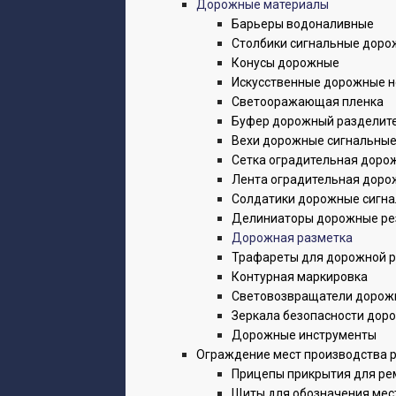
Дорожные материалы
Барьеры водоналивные
Столбики сигнальные дор
Конусы дорожные
Искусственные дорожные н
Светооражающая пленка
Буфер дорожный разделит
Вехи дорожные сигнальны
Сетка оградительная доро
Лента оградительная доро
Солдатики дорожные сигн
Делиниаторы дорожные ре
Дорожная разметка
Трафареты для дорожной 
Контурная маркировка
Световозвращатели дорож
Зеркала безопасности дор
Дорожные инструменты
Ограждение мест производства 
Прицепы прикрытия для ре
Щиты для обозначения мес