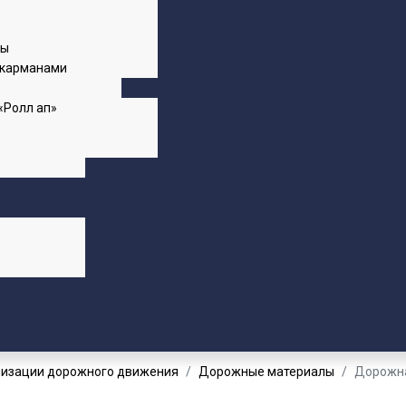
пы
 карманами
«Ролл ап»
низации дорожного движения
Дорожные материалы
Дорожна