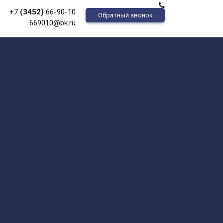
+7
(3452)
66-90-10
Обратный звонок
669010@bk.ru