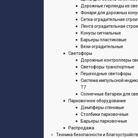
Дорожные гирлянды из св
Фонари для дорожных кону
Сетка оградительная строи
Лента оградительная стро
Конусы сигнальные
Барьеры пластиковые
Вехи оградительные
Светофоры
Дорожные контроллеры св
Светофоры транспортные
Пешеходные светофоры
Система импульсной индик
Т7
Солнечные батареи для св
Парковочное оборудование
Демпферы стеновые
Столбики парковочные
Барьеры парковочные
Распродажа
Техника безопасности и благоустройст