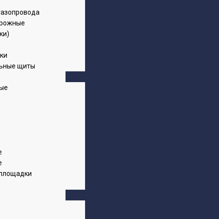
газопровода
орожные
ки)
ки
ьные щиты
вые
е
е
 площадки