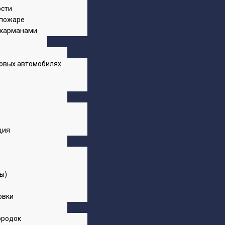
ости
 пожаре
 карманами
ковых автомобилях
ция
ы)
овки
ородок