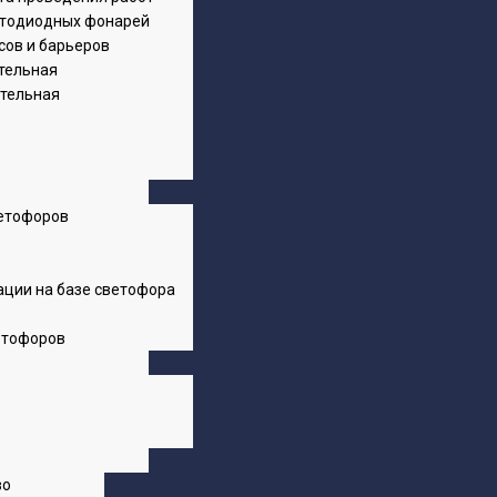
етодиодных фонарей
сов и барьеров
тельная
ительная
етофоров
ации на базе светофора
етофоров
во