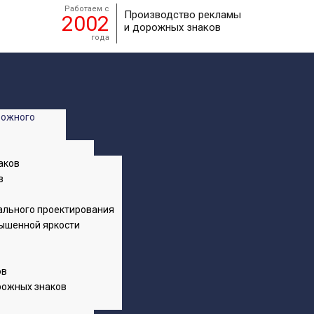
Работаем с
Производство рекламы
2002
и дорожных знаков
года
рожного
аков
в
ального проектирования
ышенной яркости
ов
рожных знаков