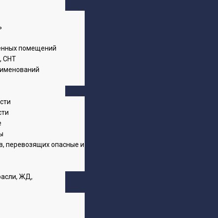
ь
енных помещений
, СНТ
аименований
ости
сти
е
ы
в, перевозящих опасные и
расли, ЖД,