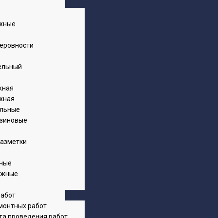
ожные
еровности
ельный
е
жная
жная
альные
зиновые
разметки
ные
ожные
работ
монтных работ
та проведения работ