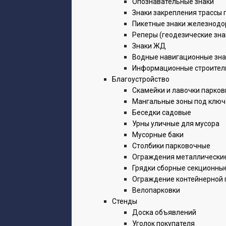
Опознавательные знаки
Знаки закрепления трассы 
Пикетные знаки железнод
Реперы (геодезические зна
Знаки ЖД
Водные навигационные зна
Информационные строител
Благоустройство
Скамейки и лавочки парко
Мангальные зоны под ключ
Беседки садовые
Урны уличные для мусора
Мусорные баки
Столбики парковочные
Ограждения металлически
Грядки сборные секционны
Ограждение контейнерной
Велопарковки
Стенды
Доска объявлений
Уголок покупателя